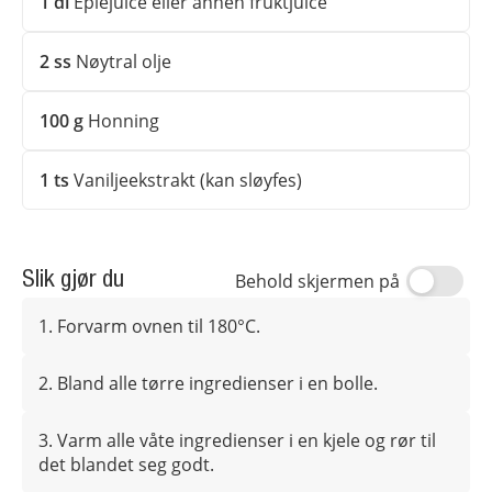
1
dl
Eplejuice eller annen fruktjuice
2
ss
Nøytral olje
100
g
Honning
1
ts
Vaniljeekstrakt (kan sløyfes)
Slik gjør du
Behold skjermen på
1. Forvarm ovnen til 180°C.
2. Bland alle tørre ingredienser i en bolle.
3. Varm alle våte ingredienser i en kjele og rør til
det blandet seg godt.