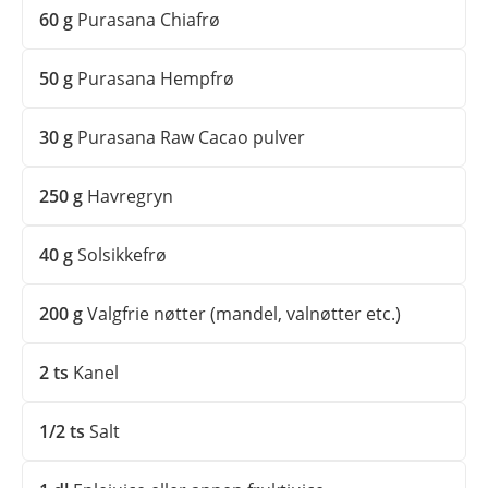
60
g
Purasana Chiafrø
50
g
Purasana Hempfrø
30
g
Purasana Raw Cacao pulver
250
g
Havregryn
40
g
Solsikkefrø
200
g
Valgfrie nøtter (mandel, valnøtter etc.)
2
ts
Kanel
1/2
ts
Salt