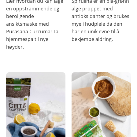
Lær hvordan du kan lage
Spirulina er en blå-grønn
en oppstrammende og
alge proppet med
beroligende
antioksidanter og brukes
ansiktsmaske med
mye i hudpleie da den
Purasana Curcuma! Ta
har en unik evne til å
hjemmespa til nye
bekjempe aldring.
høyder.