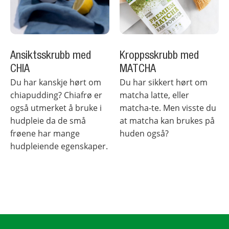
Ansiktsskrubb med
Kroppsskrubb med
CHIA
MATCHA
Du har kanskje hørt om
Du har sikkert hørt om
chiapudding? Chiafrø er
matcha latte, eller
også utmerket å bruke i
matcha-te. Men visste du
hudpleie da de små
at matcha kan brukes på
frøene har mange
huden også?
hudpleiende egenskaper.